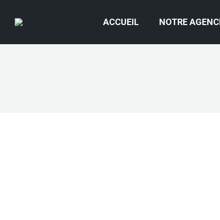
ACCUEIL
NOTRE AGENC
Mickael LE
Fondateur
« L’univers du digital est une révolution sociétal
E-
Facebook
Linkedin
Instagram
WhatsApp