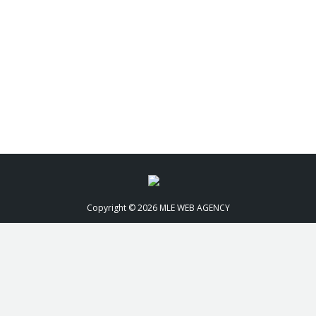
igital est omniprésent que ce soit dans la vie personnelle e
Copyright © 2026 MLE WEB AGENCY